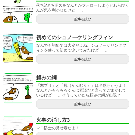
落ち込むVIPズをなんとかフォローしようとわらびく
んが気を利かせたけど･･･。
記事を読む
初めてのシュノーケリングフィン
なんでも初めては大変だよね。シュノーケリングフ
ィンを使って初めて泳いでみたけど･･･。
記事を読む
頼みの綱
「寒ブリ」と「冠（かんむり）」は全然ちがうよ！
なんとかもるもるくんは冗談だと言ってごまかして
いるけど･･･。そうしていたら頼みの綱が出現？
記事を読む
火事の消し方3
マヨ防士の見せ場だよ！