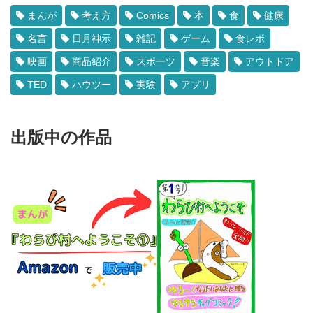
まんが
考え方
Comics
本
食
健康
名言
日月神示
雑記
ゲーム
食レポ
映画
商品紹介
スポーツ
音楽
アウトドア
TED
ハウツー
実験
アプリ
出版中の作品