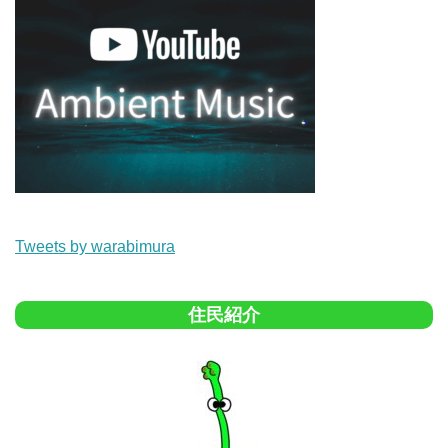
Tweets by warabimura
住民紹介