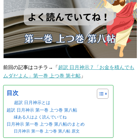
前回の記事はコチラ→「
超訳 日月神示７「お金を積んでも
ムダだよん」第一巻 上つ巻 第七帖
」
目次
超訳 日月神示とは
超訳 日月神示 第一巻 上つ巻 第八帖
縁ある人はよく読んでいてね
日月神示 第一巻 上つ巻 第八帖のまとめ
日月神示 第一巻 上つ巻 第八帖 原文