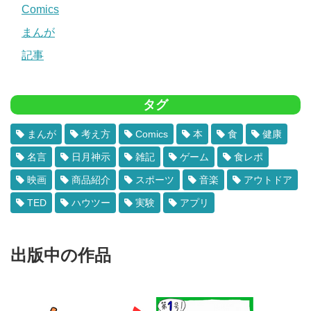
Comics
まんが
記事
タグ
まんが
考え方
Comics
本
食
健康
名言
日月神示
雑記
ゲーム
食レポ
映画
商品紹介
スポーツ
音楽
アウトドア
TED
ハウツー
実験
アプリ
出版中の作品