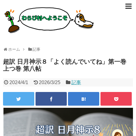
ホーム
記事
超訳 日月神示８「よく読んでいてね」第一巻
上つ巻 第八帖
2024/4/1
2026/3/25
記事