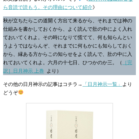
ら音読で読もう。その理由について紹介
》
秋が立ちたらこの道開く方出て来るから、それまでは神の
仕組みを書かしておくから、よく読んで肚の中によく入れ
ておいてくれよ。その時になりて慌てて、何も知らんとい
うようではならんぞ、それまでに何もかにも知らしておく
から、縁ある方からこの知らせをよく読んで、肚の中に入
れておいてくれよ。六月の十七日、ひつかのか三。（
［完
訳］日月神示 上巻
より）
その他の日月神示の記事はコチラ→
「日月神示一覧」
より
どうぞ