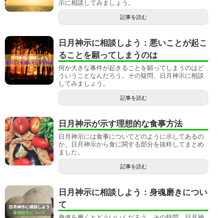
示に相談してみましょう。
記事を読む
日月神示に相談しよう：悪いことが起こ
ることを願ってしまうのは
何か大きな事件が起きることを願ってしまうのはど
ういうことなんだろう。その疑問、日月神示に相談
してみましょう。
記事を読む
日月神示が示す理想的な食事方法
日月神示には食事についてどのように示してあるの
か。日月神示から食に関する部分を抜粋してまとめ
ました。
記事を読む
日月神示に相談しよう：身魂磨きについ
て
身魂を磨くとどういいんだろう。その疑問、日月神