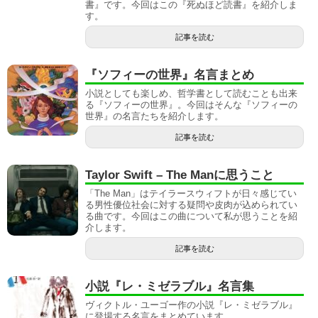
書』です。今回はこの『死ぬほど読書』を紹介しま
す。
記事を読む
『ソフィーの世界』名言まとめ
小説としても楽しめ、哲学書として読むことも出来
る『ソフィーの世界』。今回はそんな『ソフィーの
世界』の名言たちを紹介します。
記事を読む
Taylor Swift – The Manに思うこと
「The Man」はテイラースウィフトが日々感じてい
る男性優位社会に対する疑問や皮肉が込められてい
る曲です。今回はこの曲について私が思うことを紹
介します。
記事を読む
小説『レ・ミゼラブル』名言集
ヴィクトル・ユーゴー作の小説『レ・ミゼラブル』
に登場する名言をまとめています。