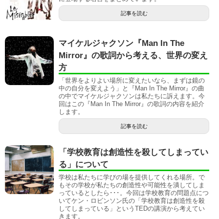
記事を読む
マイケルジャクソン『Man In The
Mirror』の歌詞から考える、世界の変え
方
「世界をよりよい場所に変えたいなら、まずは鏡の
中の自分を変えよう」と『Man In The Mirror』の曲
の中でマイケルジャクソンは私たちに訴えます。今
回はこの『Man In The Mirror』の歌詞の内容を紹介
します。
記事を読む
「学校教育は創造性を殺してしまってい
る」について
学校は私たちに学びの場を提供してくれる場所。で
もその学校が私たちの創造性や可能性を潰してしま
っているとしたら･･･。今回は学校教育の問題点につ
いてケン・ロビンソン氏の「学校教育は創造性を殺
してしまっている」というTEDの講演から考えてい
きます。