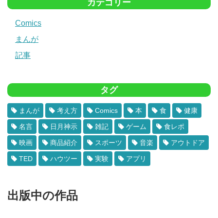
カテゴリー
Comics
まんが
記事
タグ
まんが
考え方
Comics
本
食
健康
名言
日月神示
雑記
ゲーム
食レポ
映画
商品紹介
スポーツ
音楽
アウトドア
TED
ハウツー
実験
アプリ
出版中の作品