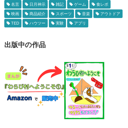
名言
日月神示
雑記
ゲーム
食レポ
映画
商品紹介
スポーツ
音楽
アウトドア
TED
ハウツー
実験
アプリ
出版中の作品