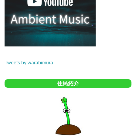
Tweets by warabimura
住民紹介