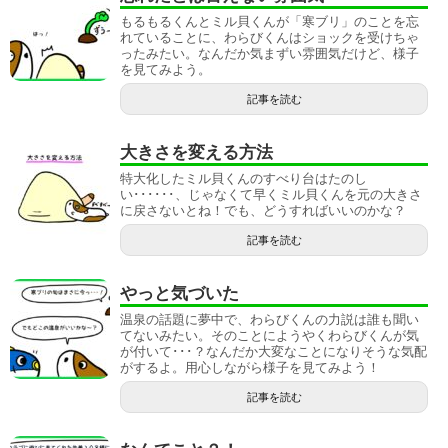
もるもるくんとミル貝くんが「寒ブリ」のことを忘
れていることに、わらびくんはショックを受けちゃ
ったみたい。なんだか気まずい雰囲気だけど、様子
を見てみよう。
記事を読む
大きさを変える方法
特大化したミル貝くんのすべり台はたのし
い･･････、じゃなくて早くミル貝くんを元の大きさ
に戻さないとね！でも、どうすればいいのかな？
記事を読む
やっと気づいた
温泉の話題に夢中で、わらびくんの力説は誰も聞い
てないみたい。そのことにようやくわらびくんが気
が付いて･･･？なんだか大変なことになりそうな気配
がするよ。用心しながら様子を見てみよう！
記事を読む