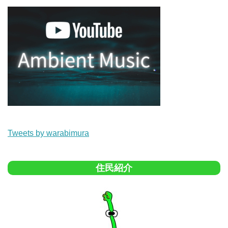
Tweets by warabimura
住民紹介