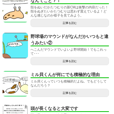
なんてこと？！
殻をぬいだかたつむりの新CMは衝撃の内容だった！
殻をぬぎたいかたつむりは思わず震えているよ！ど
んな感じなのか様子を見てみよう。
記事を読む
野球場のマウンドがなんだかいつもと違
うみたい②
へこんだマウンドでいよいよ野球開始！でもこれっ
て･･･
記事を読む
ミル貝くんが何にでも積極的な理由
ミル貝くんっていつも積極的だよね。でもどうして
なんだろう？
記事を読む
頭が長くなると大変です