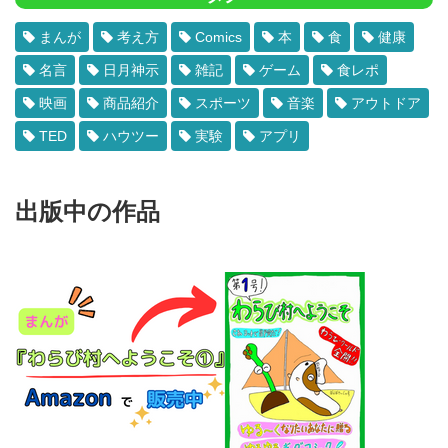
まんが
考え方
Comics
本
食
健康
名言
日月神示
雑記
ゲーム
食レポ
映画
商品紹介
スポーツ
音楽
アウトドア
TED
ハウツー
実験
アプリ
出版中の作品