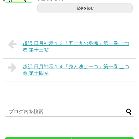
記事を読む
超訳 日月神示１３「五十九の身魂」第一巻 上つ
巻 第十三帖
超訳 日月神示１４「身と魂は一つ」第一巻 上つ
巻 第十四帖