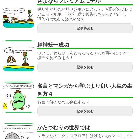
さよならプレミアムモデル
通りすがりのハリセンボンによって、VIPズのプレミ
アムモデルボードが一瞬で破裂しちゃったね･･･。
VIPズは大丈夫なのかな？
記事を読む
精神統一成功
ついに、わらびくんともるもるくんが浮いたっ？！
様子を見てみよう！
記事を読む
名言とマンガから学ぶより良い人生の生
き方４
お金は何のために存在する？
記事を読む
かたつむりの世界では
クラブなのにダンスフロアには誰もいない･･･。いっ