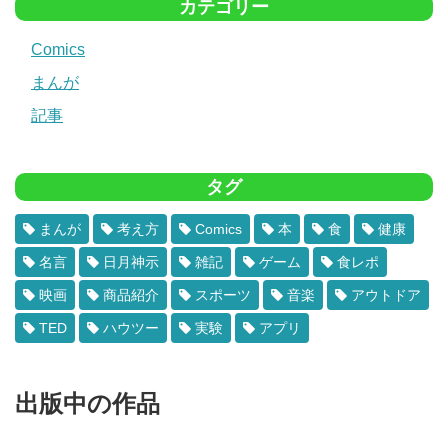
カテゴリー
Comics
まんが
記事
タグ
まんが
考え方
Comics
本
食
健康
名言
日月神示
雑記
ゲーム
食レポ
映画
商品紹介
スポーツ
音楽
アウトドア
TED
ハウツー
実験
アプリ
出版中の作品