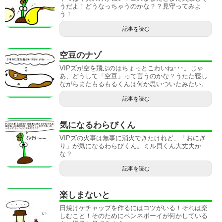
うだよ！どうなっちゃうのかな？？見守ってみよ
う！
記事を読む
空豆のナゾ
VIPズが空を飛ぶのはちょっとこわいね･･･。じゃ
あ、どうして「空豆」って言うのかな？うたた寝し
ながらまたもるもるくんは何か思いついたみたい。
記事を読む
気になるわらびくん
VIPズの火事は無事に消火できたけれど、「おにぎ
り」が気になるわらびくん。ミル貝くん大丈夫か
な？
記事を読む
楽しまないと
日焼けケチャップを作るにはコツがいる！それは楽
しむこと！そのためにペンネボーイが何かしている