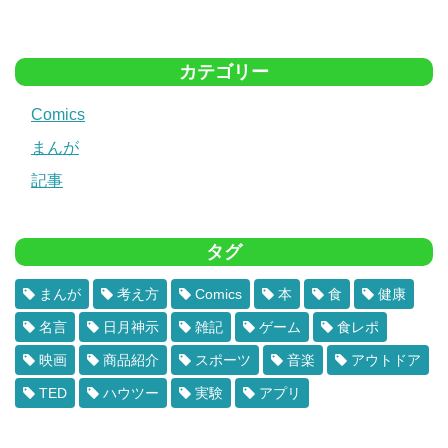
カテゴリー
Comics
まんが
記事
タグ
まんが
考え方
Comics
本
食
健康
名言
日月神示
雑記
ゲーム
食レポ
映画
商品紹介
スポーツ
音楽
アウトドア
TED
ハウツー
実験
アプリ