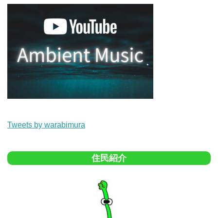
Tweets by warabimura
住民紹介