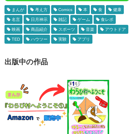
まんが
考え方
Comics
本
食
健康
名言
日月神示
雑記
ゲーム
食レポ
映画
商品紹介
スポーツ
音楽
アウトドア
TED
ハウツー
実験
アプリ
出版中の作品