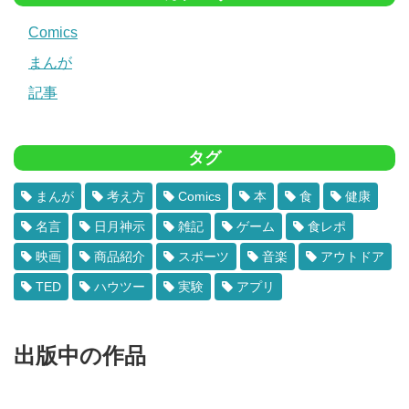
Comics
まんが
記事
タグ
まんが
考え方
Comics
本
食
健康
名言
日月神示
雑記
ゲーム
食レポ
映画
商品紹介
スポーツ
音楽
アウトドア
TED
ハウツー
実験
アプリ
出版中の作品