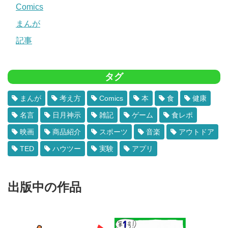
Comics
まんが
記事
タグ
まんが
考え方
Comics
本
食
健康
名言
日月神示
雑記
ゲーム
食レポ
映画
商品紹介
スポーツ
音楽
アウトドア
TED
ハウツー
実験
アプリ
出版中の作品