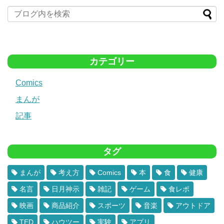
カテゴリー
Comics
まんが
記事
タグ
まんが
考え方
Comics
本
食
健康
名言
日月神示
雑記
ゲーム
食レポ
映画
商品紹介
スポーツ
音楽
アウトドア
TED
ハウツー
実験
アプリ