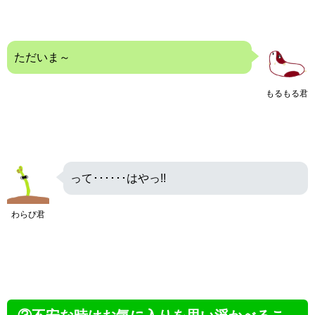
ただいま～
もるもる君
って･･････はやっ!!
わらび君