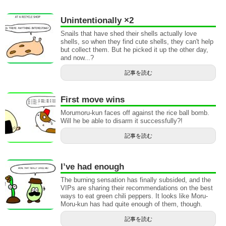
Unintentionally ×2
Snails that have shed their shells actually love
shells, so when they find cute shells, they can't help
but collect them. But he picked it up the other day,
and now...?
記事を読む
First move wins
Morumoru-kun faces off against the rice ball bomb.
Will he be able to disarm it successfully?!
記事を読む
I’ve had enough
The burning sensation has finally subsided, and the
VIPs are sharing their recommendations on the best
ways to eat green chili peppers. It looks like Moru-
Moru-kun has had quite enough of them, though.
記事を読む