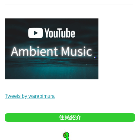
Tweets by warabimura
住民紹介