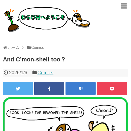
ホーム
Comics
And C’mon-shell too？
2026/1/6
Comics