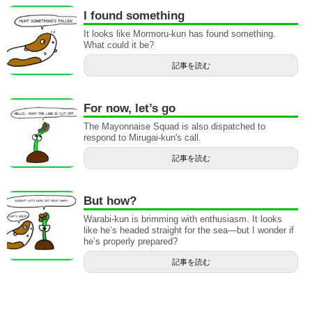
I found something
It looks like Mormoru-kun has found something.
What could it be?
記事を読む
For now, let’s go
The Mayonnaise Squad is also dispatched to
respond to Mirugai-kun's call.
記事を読む
But how?
Warabi-kun is brimming with enthusiasm. It looks
like he’s headed straight for the sea—but I wonder if
he’s properly prepared?
記事を読む