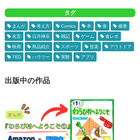
タグ
まんが
考え方
Comics
本
食
健康
名言
日月神示
雑記
ゲーム
食レポ
映画
商品紹介
スポーツ
音楽
アウトドア
TED
ハウツー
実験
アプリ
出版中の作品