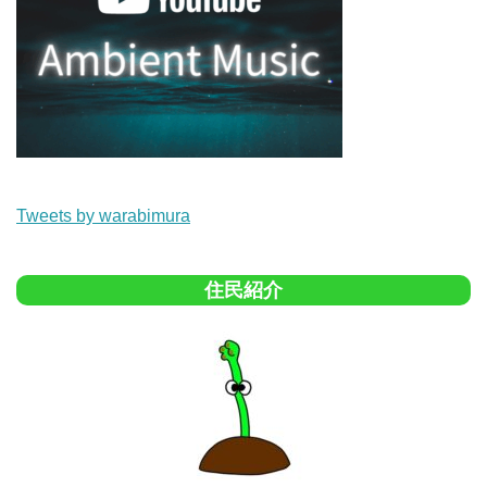
Tweets by warabimura
住民紹介