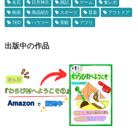
名言
日月神示
雑記
ゲーム
食レポ
映画
商品紹介
スポーツ
音楽
アウトドア
TED
ハウツー
実験
アプリ
出版中の作品