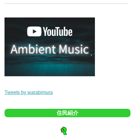
Tweets by warabimura
住民紹介