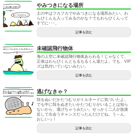
やみつきになる場所
土の中はフカフカでやみつきになる場所みたい。わ
らびくんも入ってみるのかな？でもわらびくんって
すでに･･･。
記事を読む
未確認飛行物体
海の上空に未確認飛行物体あらわる！じゃなくて、
正体はわらびくんともるもるくん達だよ。でも、VIP
ズは気付いていないみたい。
記事を読む
逃げなきゃ？
殻をぬいだかたつむりがトルネードに気づいたよ。
でも中に殻をぬぎたいかたつむりがいることは知ら
ないから、逃げちゃうみたい。せっかく二人が急接
近して出会うチャンスだったんだけどね。う～ん、
おしいっ！
記事を読む