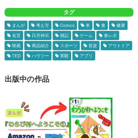
タグ
まんが
考え方
Comics
本
食
健康
名言
日月神示
雑記
ゲーム
食レポ
映画
商品紹介
スポーツ
音楽
アウトドア
TED
ハウツー
実験
アプリ
出版中の作品