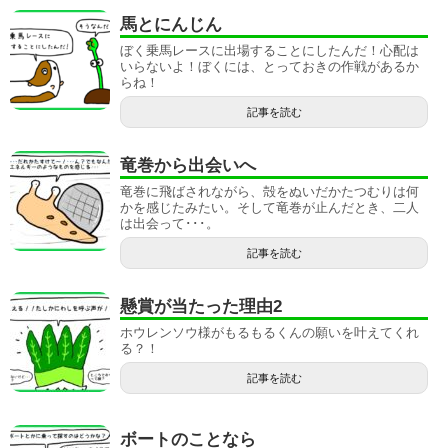
馬とにんじん
ぼく乗馬レースに出場することにしたんだ！心配は
いらないよ！ぼくには、とっておきの作戦があるか
らね！
記事を読む
竜巻から出会いへ
竜巻に飛ばされながら、殻をぬいだかたつむりは何
かを感じたみたい。そして竜巻が止んだとき、二人
は出会って･･･。
記事を読む
懸賞が当たった理由2
ホウレンソウ様がもるもるくんの願いを叶えてくれ
る？！
記事を読む
ボートのことなら