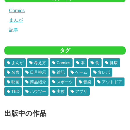
Comics
まんが
記事
タグ
まんが
考え方
Comics
本
食
健康
名言
日月神示
雑記
ゲーム
食レポ
映画
商品紹介
スポーツ
音楽
アウトドア
TED
ハウツー
実験
アプリ
出版中の作品