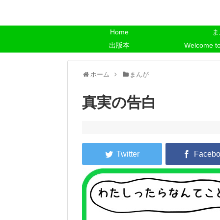
Home
ま
出版本
Welcome t
ホーム
まんが
真実の告白