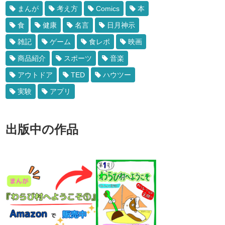
まんが
考え方
Comics
本
食
健康
名言
日月神示
雑記
ゲーム
食レポ
映画
商品紹介
スポーツ
音楽
アウトドア
TED
ハウツー
実験
アプリ
出版中の作品