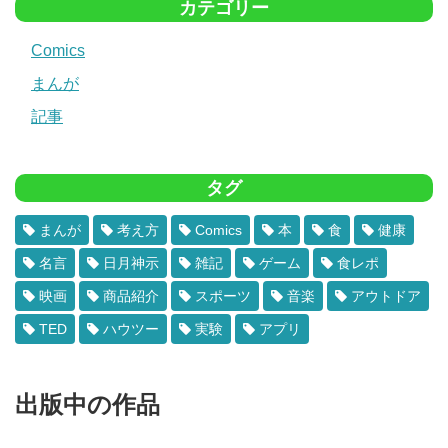
カテゴリー
Comics
まんが
記事
タグ
まんが
考え方
Comics
本
食
健康
名言
日月神示
雑記
ゲーム
食レポ
映画
商品紹介
スポーツ
音楽
アウトドア
TED
ハウツー
実験
アプリ
出版中の作品