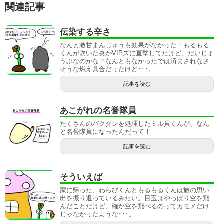
関連記事
伝染する辛さ
なんと激甘まんじゅうも効果がなかった！もるもる
くんが吹いた炎がVIPズに直撃してたけど、だいじょ
うぶなのかな？なんともなかったでは済まされなさ
そうな燃え具合だったけど･･･。
記事を読む
あこがれの名誉隊員
たくさんのバクダンを処理したミル貝くんが、なん
と名誉隊員になったんだって！
記事を読む
そういえば
家に帰った、わらびくんともるもるくんは旅の思い
出を振り返っているみたい。目玉はやっぱり空を飛
んだことだけど、確か空を飛べるのってカモメだけ
じゃなかったような･･･。