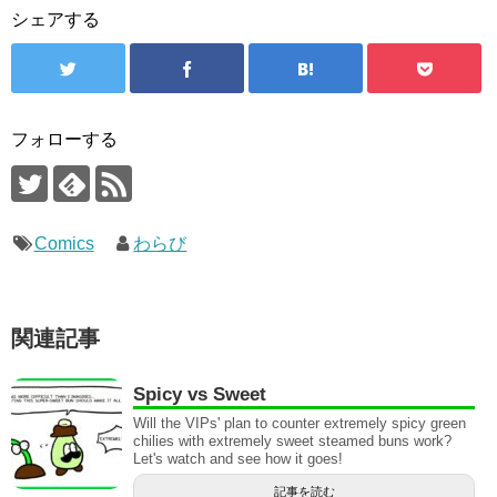
シェアする
フォローする
Comics
わらび
関連記事
Spicy vs Sweet
Will the VIPs' plan to counter extremely spicy green
chilies with extremely sweet steamed buns work?
Let's watch and see how it goes!
記事を読む