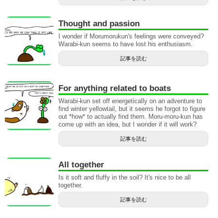
Thought and passion
I wonder if Morumorukun's feelings were conveyed?
Warabi-kun seems to have lost his enthusiasm.
記事を読む
For anything related to boats
Warabi-kun set off energetically on an adventure to
find winter yellowtail, but it seems he forgot to figure
out *how* to actually find them. Moru-moru-kun has
come up with an idea, but I wonder if it will work?
記事を読む
All together
Is it soft and fluffy in the soil? It's nice to be all
together.
記事を読む