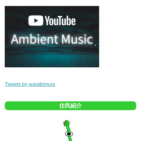
Tweets by warabimura
住民紹介