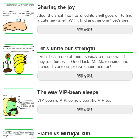
Sharing the joy
Also, the snail that has shed its shell goes off to find
a cute new shell. Will it find another one? Let's see!
記事を読む
Let’s unite our strength
Even if each one of them is weak on their own, if
they join forces...! Good luck, Mr. Mayonnaise and
friends! Everyone, please cheer them on!
記事を読む
The way VIP-bean sleeps
VIP-bean is VIP, so he sleep like VIP too!
記事を読む
Flame vs Mirugai-kun