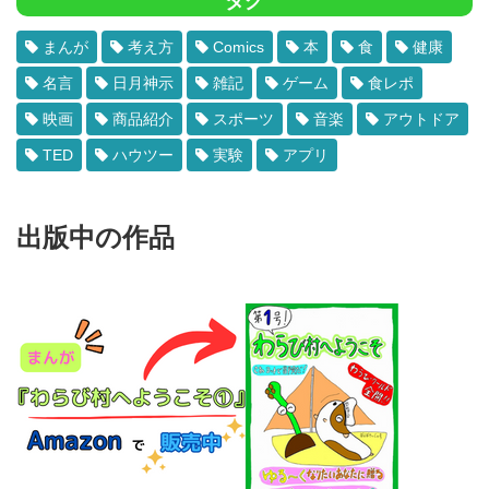
タグ
まんが
考え方
Comics
本
食
健康
名言
日月神示
雑記
ゲーム
食レポ
映画
商品紹介
スポーツ
音楽
アウトドア
TED
ハウツー
実験
アプリ
出版中の作品