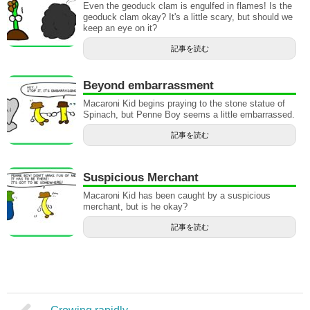
Even the geoduck clam is engulfed in flames! Is the
geoduck clam okay? It's a little scary, but should we
keep an eye on it?
記事を読む
Beyond embarrassment
Macaroni Kid begins praying to the stone statue of
Spinach, but Penne Boy seems a little embarrassed.
記事を読む
Suspicious Merchant
Macaroni Kid has been caught by a suspicious
merchant, but is he okay?
記事を読む