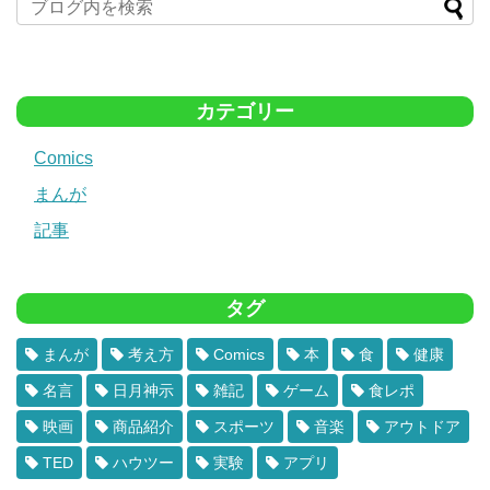
カテゴリー
Comics
まんが
記事
タグ
まんが
考え方
Comics
本
食
健康
名言
日月神示
雑記
ゲーム
食レポ
映画
商品紹介
スポーツ
音楽
アウトドア
TED
ハウツー
実験
アプリ