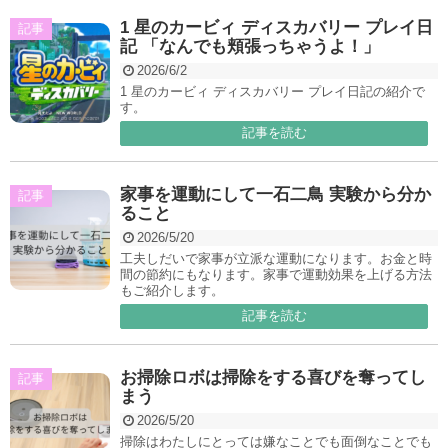
1 星のカービィ ディスカバリー プレイ日
記事
記 「なんでも頬張っちゃうよ！」
2026/6/2
1 星のカービィ ディスカバリー プレイ日記の紹介で
す。
記事を読む
家事を運動にして一石二鳥 実験から分か
記事
ること
2026/5/20
工夫しだいで家事が立派な運動になります。お金と時
間の節約にもなります。家事で運動効果を上げる方法
もご紹介します。
記事を読む
お掃除ロボは掃除をする喜びを奪ってし
記事
まう
2026/5/20
掃除はわたしにとっては嫌なことでも面倒なことでも