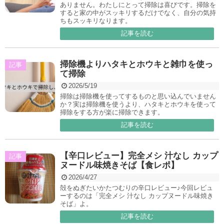
ありません。わたしにとって掃除は喜びです。掃除を
すると家の中がスッキリするだけでなく、自分の気持
ちもスッキリなります。
記事を読む
掃除機よりハタキとホウキと雑巾を使っ
記事
て掃除
2026/5/19
掃除は掃除機を使ってするものと思い込んでいません
か？実は掃除機を使うより、ハタキとホウキを使って
掃除をする方が楽に掃除できます。
記事を読む
【辛口レビュー】完全メシ 汁なし カップ
記事
ヌードル味焼きそば【食レポ】
2026/4/27
殻をぬぎたいかたつむりの辛口レビュー♪今回レビュ
ーするのは「完全メシ 汁なし カップヌードル味焼き
そば」よ。
記事を読む