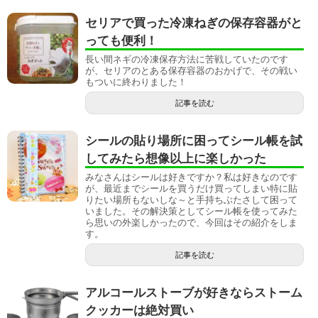
セリアで買った冷凍ねぎの保存容器がと
っても便利！
長い間ネギの冷凍保存方法に苦戦していたのです
が、セリアのとある保存容器のおかげで、その戦い
もついに終わりました！
記事を読む
シールの貼り場所に困ってシール帳を試
してみたら想像以上に楽しかった
みなさんはシールは好きですか？私は好きなのです
が、最近までシールを買うだけ買ってしまい特に貼
りたい場所もないしな～と手持ちぶたさして困って
いました。その解決策としてシール帳を使ってみた
ら思いの外楽しかったので、今回はその紹介をしま
す。
記事を読む
アルコールストーブが好きならストーム
クッカーは絶対買い