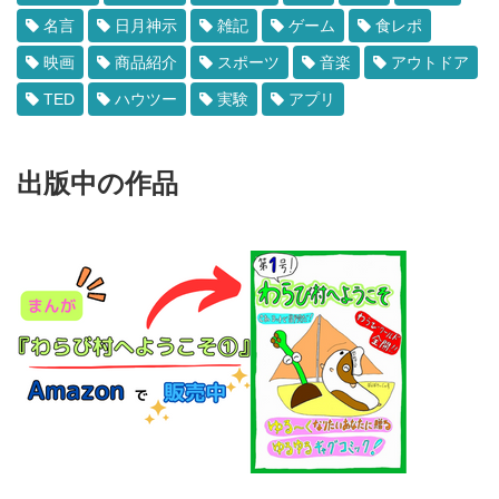
名言
日月神示
雑記
ゲーム
食レポ
映画
商品紹介
スポーツ
音楽
アウトドア
TED
ハウツー
実験
アプリ
出版中の作品