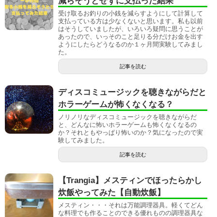
減らそうとせずに支払った結果
受け取るお釣りの小銭を減らすようにして計算して
支払っている方は少なくないと思います。私も以前
はそうしていましたが、いろいろ疑問に思うことが
あったので、いっそのこと足りる分だけお金を出す
ようにしたらどうなるのか１ヶ月間実験してみまし
た。
記事を読む
ディスコミュージックを聴きながらだと
ホラーゲームが怖くなくなる？
ノリノリなディスコミュージックを聴きながらだ
と、どんなに怖いホラーゲームも怖くなくなるの
か？それともやっぱり怖いのか？気になったので実
験してみました。
記事を読む
【Trangia】メスティンでほったらかし
炊飯やってみた【自動炊飯】
メスティン・・・それは万能調理器具。軽くてどん
な料理でも作ることのできる優れものの調理器具な